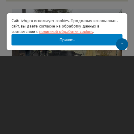
Сайт ivbg.ru использует cookies. Продолжая использовать
сайт, вы даете согласие на обработку данных в
соответствии с
политикой обработки cookies
.
Принять
↑
Внук написал бабушке записку с угрозой. А
потом сгорел ее дом за 5 млн рублей во
Всеволожском районе
Во Всеволожском районе 24 октября
задержан 25-летний житель Сертолово,
подозреваемый в поджоге дома своей