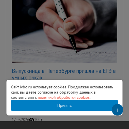
Выпускница в Петербурге пришла на ЕГЭ в
умных очках
Сайт ivbg.ru использует cookies. Продолжая использовать
Однако это не помогло девушке сдать
сайт, вы даете согласие на обработку данных в
экзамен — ее удалили с аудитории. В
соответствии с
политикой обработки cookies
.
Петербурге выпускница пыталась сдать
Единый государственный экзамен (ЕГЭ...
Принять
↑
17.07.2026
1005