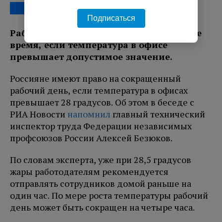
Подписаться
Работодатель обязан сокращать рабочее
время, если температура в офисе
превышает допустимое значение.
Россияне имеют право на сокращенный
рабочий день, если температура в офисах
превышает 28 градусов. Об этом в беседе с
РИА Новости
напомнил
главный технический
инспектор труда Федерации независимых
профсоюзов России Алексей Безюков.
По словам эксперта, уже при 28,5 градусов
жары работодателям рекомендуется
отправлять сотрудников домой раньше на
один час. По мере роста температуры рабочий
день может быть сокращен на четыре часа.