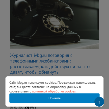
Журналист ivbg.ru поговорил с
телефонными лжебанкирами:
рассказываем, как действуют и на что
давят, чтобы обмануть
Телефонные мошенники позвонили от имени
Сайт ivbg.ru использует cookies. Продолжая использовать
банка ВТБ и действовали по схеме, никогда
сайт, вы даете согласие на обработку данных в
не описываемой нами ранее. Говорили
соответствии с
политикой обработки cookies
.
уверенно и располагали личными д...
Принять
↑
05.02.2021
6938