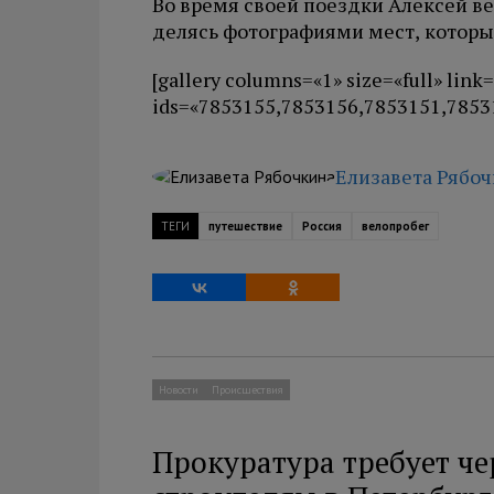
Во время своей поездки Алексей в
делясь фотографиями мест, которы
[gallery columns=«1» size=«full» link=
ids=«7853155,7853156,7853151,7853
Елизавета Рябо
ТЕГИ
путешествие
Россия
велопробег
Новости
Происшествия
Прокуратура требует чер