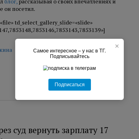
ел
блог,
рассказывая о своих впечатлениях и
е он посетил.
«file» td_select_gallery_slide=«slide»
147,7853148,7853146,7853143,7853139»]
×
чкина
Самое интересное – у нас в ТГ.
Подписывайтесь
Подписаться
ез суд вернуть зарплату 17