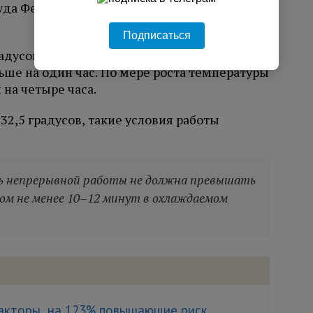
руда Федерации независимых профсоюзов
Подписаться
градусов жары работодателям рекомендуется
ше на один час. По мере роста температуры
на четыре часа.
32,5 градусов, такие условия работы
ь непрерывной работы не должна превышать
ом не менее 10–12 минут в охлаждаемом
акторы, на 123% повышающие риск