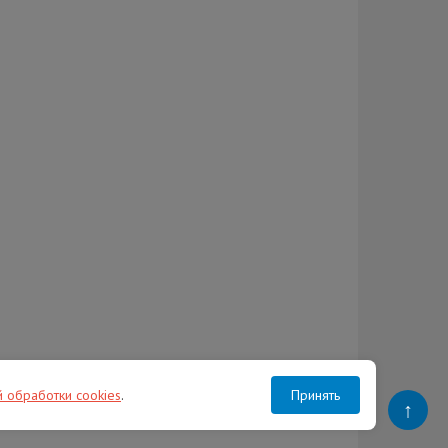
й обработки cookies
.
Принять
↑