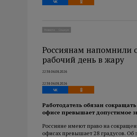
Новости
Социум
Россиянам напомнили о
рабочий день в жару
22:38 06.08.2026
22:38 06.08.2026
Работодатель обязан сокращать 
офисе превышает допустимое з
Россияне имеют право на сокращен
офисах превышает 28 градусов. Об 