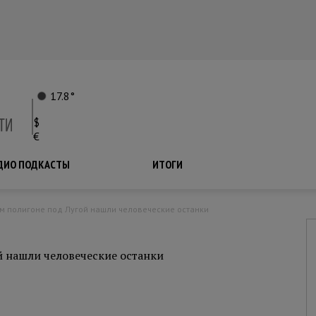
17.8°
$
€
ДИО ПОДКАСТЫ
ПОДКАСТЫ
ИТОГИ
ом полигоне под Лугой нашли человеческие останки
 нашли человеческие останки