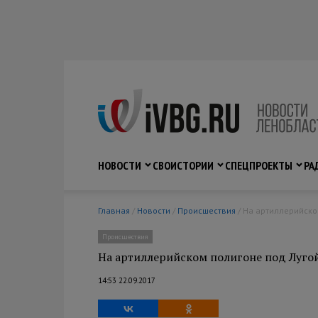
НОВОСТИ
СВО
ИСТОРИИ
СПЕЦПРОЕКТЫ
РА
Главная
/
Новости
/
Происшествия
/ На артиллерийск
Происшествия
На артиллерийском полигоне под Лугой
14:53 22.09.2017