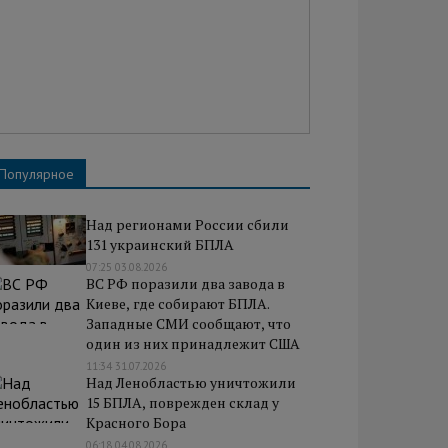
Популярное
Над регионами России сбили
131 украинский БПЛА
07:25 03.08.2026
ВС РФ поразили два завода в
Киеве, где собирают БПЛА.
Западные СМИ сообщают, что
один из них принадлежит США
11:34 31.07.2026
Над Ленобластью уничтожили
15 БПЛА, поврежден склад у
Красного Бора
06:18 04.08.2026