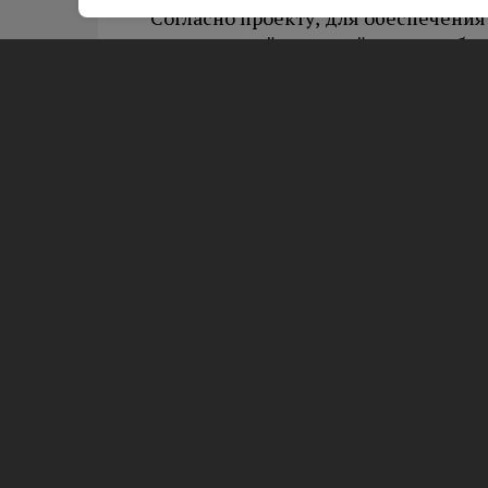
Согласно проекту, для обеспечения
специальный шахтный ствол и обо
людей с ограниченными возможно
двухэтапную схему перемещения: с
подземный вестибюль, а затем — н
Отметим, что в петербургском мет
встречается лишь на станциях мел
доступом к вестибюлю.
Вам будет интересно
В Выборге 
Новое обще
готово к пр
Выборгског
завершили с