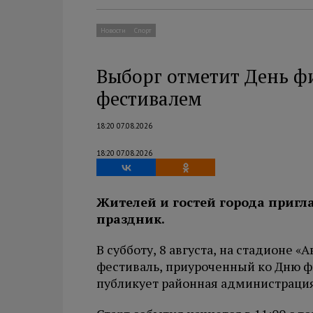
Новости
Спорт
Выборг отметит День ф
фестивалем
18:20 07.08.2026
18:20 07.08.2026
Жителей и гостей города приг
праздник.
В субботу, 8 августа, на стадионе 
фестиваль, приуроченный ко Дню ф
публикует районная администрация