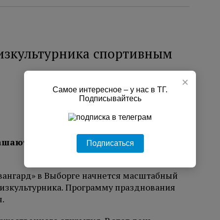
изкультурника спортивным
×
Самое интересное – у нас в ТГ.
Подписывайтесь
лашают на масштабный спортивный
Подписаться
«Авангард» в Выборге начнется масштабный
изкультурника. Программу празднования
.