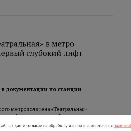
еатральная» в метро
первый глубокий лифт
 в документации по станции
кого метрополитена «Театральная»
ему лифтов для маломобильных пассажиров.
ыше 50 метров,
выяснила
«Фонтанка».
 сайт, вы даете согласие на обработку данных в соответствии с
политико