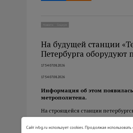
Новости
Социум
На будущей станции «Т
Петербурга оборудуют 
17:54 07.08.2026
17:54 07.08.2026
Информация об этом появилась
метрополитена.
На строящейся станции петербургс
проектируют первую в городе сист
Она сможет работать на глубине св
Сайт ivbg.ru использует cookies. Продолжая использовать