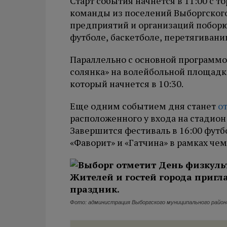
Старт события начнется в 11:00 с т
команды из поселений Выборгского
предприятий и организаций поборют
футболе, баскетболе, перетягивани
Параллельно с основной программой
солянка» на волейбольной площадке
который начнется в 10:30.
Еще одним событием дня станет
о
расположенного у входа на стадион
Завершится фестиваль в 16:00 фу
«Фаворит» и «Гатчина» в рамках че
Фото: администрация Выборгского муниципального район