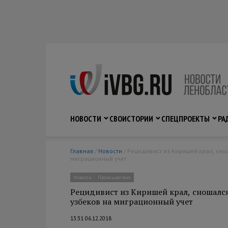
НОВОСТИ
СВО
ИСТОРИИ
СПЕЦПРОЕКТЫ
РА
Главная
/
Новости
/ Рецидивист из Киришей крал, сношался с несовершеннолетней и незаконно ставил узбеков на
миграционный учет
Новости
Происшествия
Рецидивист из Киришей крал, сношался
узбеков на миграционный учет
13:31 06.12.2018