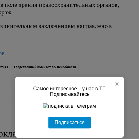
в поле зрения правоохранительных органов,
краж.
бвинительным заключением направлено в
ов
етняя
Следственный комитет по Ленобласти
×
Самое интересное – у нас в ТГ.
Подписывайтесь
Подписаться
оклассника в Петербурге