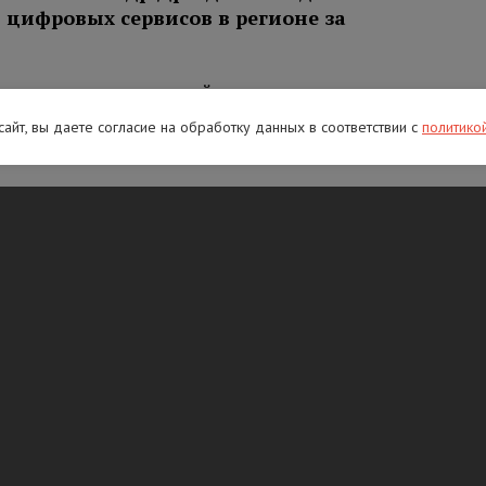
цифровых сервисов в регионе за
воспользовались онлайн-записью к врачу.
сведения из Единого государственного
 сайт, вы даете согласие на обработку данных в соответствии с
политико
и раз — выписки из электронной трудовой
ны 110 региональных сервисов — от записи
ших точек Wi-Fi. Приложением «Госключ»
ловек — оно позволяет оформить самозапрет
НДФЛ и защитить недвижимость от
». Оно помогает оценить качество связи
ах, содержит информацию о 2014 точках Wi-
обработала свыше 53,5 миллиона замеров
мках национального проекта «Экономика