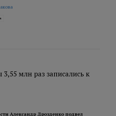
акова
л
 3,55 млн раз записались к
сти Александр Дрозденко подвел