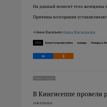
На данный момент тело женщины на
Причины возгорания устанавливают
Анна Васильева
ТЕГИ
Бокситогорский район
пожары
Пожары в Ле
Новости
Социум
В Кингисеппе провели 
19:40 07.08.2026