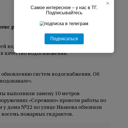
×
Самое интересное – у нас в ТГ.
Подписывайтесь
кс работ, повысив качество
Подписаться
 обновлению систем водоснабжения. Об
водоканале».
сты выполнили замену 10 метров
сооружениях «Сережино» провели работы по
 у дома №22 по улице Иванова обновили
и восемь пожарных гидрантов.