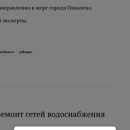
правленно в морг города Пикалево.
 эксперты.
нобласти
заборье
ремонт сетей водоснабжения