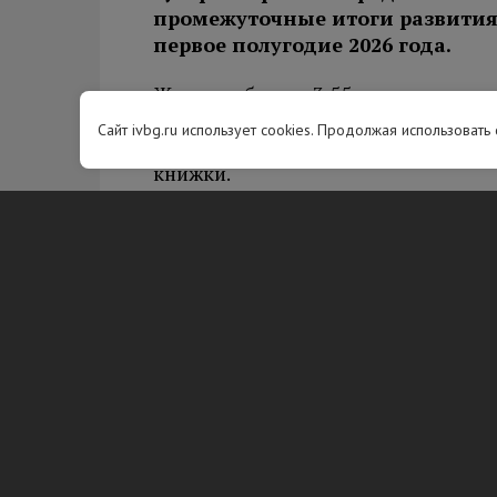
промежуточные итоги развития 
первое полугодие 2026 года.
Жители области 3,55 миллиона раз 
Еще 287 тысяч раз были получены 
Сайт ivbg.ru использует cookies. Продолжая использовать
реестра недвижимости, а 172 тысяч
книжки.
В мессенджере МАХ сегодня доступ
в МФЦ и к врачу до поиска ближай
пользуются уже более 240 тысяч че
на кредиты, подать декларацию 3-
мошеннических сделок.
Развивается и приложение «Цифра47
более чем в 2940 населённых пункт
Fi и 220 таксофонах. Система уже 
сигнала. Работа продолжается в ра
данных».