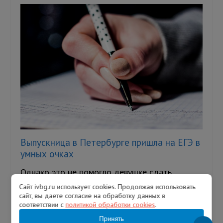
Выпускница в Петербурге пришла на ЕГЭ в
умных очках
Однако это не помогло девушке сдать
экзамен — ее удалили с аудитории. В
Сайт ivbg.ru использует cookies. Продолжая использовать
Петербурге выпускница пыталась сдать
сайт, вы даете согласие на обработку данных в
Единый государственный экзамен (ЕГЭ...
соответствии с
политикой обработки cookies
.
Принять