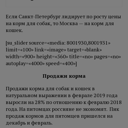
Если Санкт-Петербург лидирует по росту цены
на корм для собак, то Москва — на корм для
кошек.
[su_slider source=«media: 8001930,8001931»
limit=«100» link=«image» target=«blank»
width=«900» height=«560» title=«no» pages=«no»
autoplay=«4000» speed=«400»]
Продажи корма
Продажи корма для собак и кошек в
натуральном выражении в феврале 2019 года
выросли на 28% по отношению к февралю 2018
года. На питомцах россияне не экономят. Пик
продаж кормов для питомцев пришелся на
декабрь и февраль.