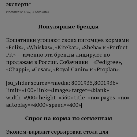
Источник: ОФД «Такском»
Популярные бренды
Кошатники угощают своих питомцев кормами
«Felix», «Whiskas», «Kitekat», «Sheba» и «Perfect
Fit» — именно эти бренды лидируют по
продажам в России. Собачники − «Pedigree»,
«Chappi», «Cesar», «Royal Canin» и «Proplan».
[su_slider source=«media: 8001935,8001936»
limit=«100» link=«image» target=«blank»
width=«900» height=«560» title=«no» pages=«no»
autoplay=«4000» speed=«400»]
Спрос на корма по сегментам
Эконом-вариант сервировки стола для