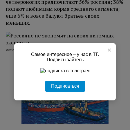
четвероногих предпочитают 56% россиян; 38%
подают любимцам корма среднего сегмента;
еще 6% и вовсе балуют братьев своих
меньших.
×
Источник: ОФД «Такском»
Самое интересное – у нас в ТГ.
Подписывайтесь
РЕКЛАМА
Подписаться