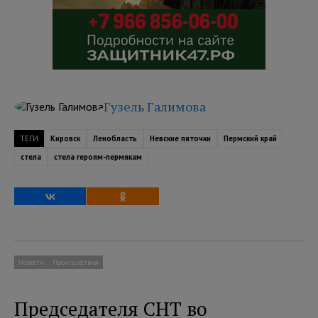
Гузель Галимова
ТЕГИ
Кировск
Ленобласть
Невские пяточки
Пермский край
стела
стела героям-пермякам
Новости
Происшествия
Председателя СНТ во