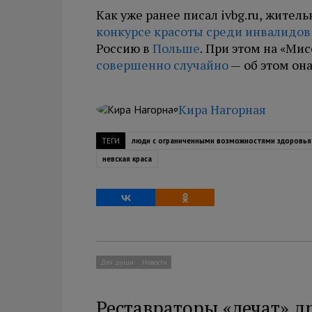
Как уже ранее писал ivbg.ru, жите
конкурсе красоты среди инвалидов 
Россию в
Польше
. При этом на «Ми
совершенно случайно
— об этом она
Кира Нагорная
ТЕГИ
люди с ограниченными возможностями здоровья
невская краса
Для души
Новости
Реставраторы «лечат» д