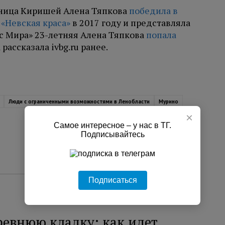
льница Киришей Алена Тяпкова
победила в
«Невская краса»
в 2017 году и представляла
сс Мира» 23-летняя Алена Тяпкова
попала
 рассказала ivbg.ru ранее.
Люди с ограниченными возможностями в Ленобласти
Мурино
×
Самое интересное – у нас в ТГ.
Подписывайтесь
Подписаться
ревнюю кладку: как идет