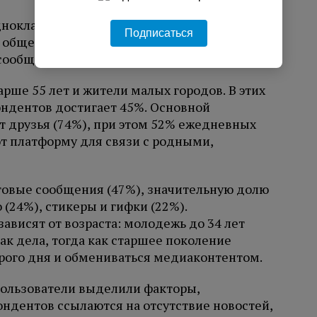
ноклассников», 42% пользователей
Подписаться
я общения ежедневно, предпочитая
сообщения и групповые чаты.
рше 55 лет и жители малых городов. В этих
ндентов достигает 45%. Основной
 друзья (74%), при этом 52% ежедневных
т платформу для связи с родными,
овые сообщения (47%), значительную долю
(24%), стикеры и гифки (22%).
ависят от возраста: молодежь до 34 лет
ак дела, тогда как старшее поколение
рого дня и обмениваться медиаконтентом.
пользователи выделили факторы,
дентов ссылаются на отсутствие новостей,