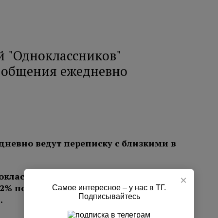
й "Одноклассников"
я общения ежедневно
дневно ведут переписку с близкими в
×
Самое интересное – у нас в ТГ.
Подписывайтесь