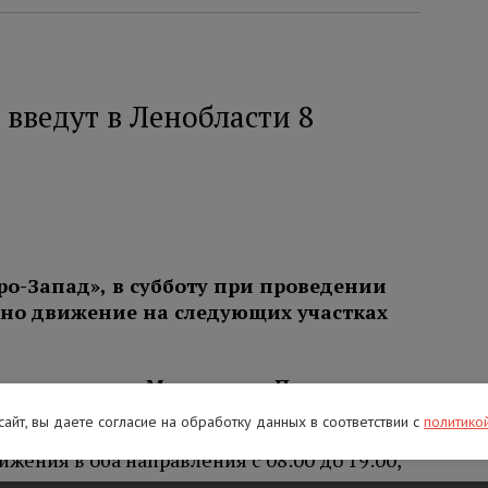
введут в Ленобласти 8
ро-Запад», в субботу при проведении
ено движение на следующих участках
етро
заводск – Мурманск – Печенга
–
ия:
 сайт, вы даете согласие на обработку данных в соответствии с
политико
жения в оба направления с 08:00 до 19:00,
 установка дорожных знаков;