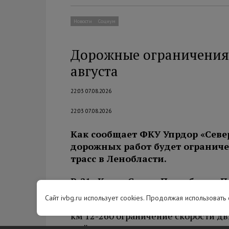
Новости
Социум
Дорожные ограничения 
августа
22:03 07.08.2026
22:03 07.08.2026
Как сообщает ФКУ Упрдор «Севе
дорожных работ будет огранич
трасс в Ленобласти.
Р-21 «Кола» Санкт-Петербург – П
граница с Королевством Норвег
Сайт ivbg.ru использует cookies. Продолжая использовать
км 12-260 ограничение скорости дви
мойка, очистка, ремонт, выправка,