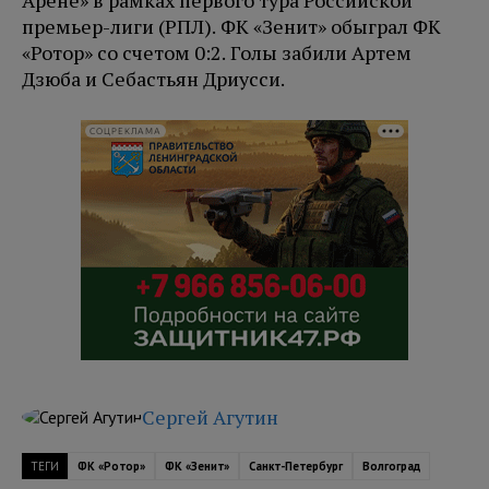
Арене» в рамках первого тура Российской
премьер-лиги (РПЛ). ФК «Зенит» обыграл ФК
«Ротор» со счетом 0:2. Голы забили Артем
Дзюба и Себастьян Дриусси.
СОЦРЕКЛАМА
Сергей Агутин
ТЕГИ
ФК «Ротор»
ФК «Зенит»
Санкт-Петербург
Волгоград