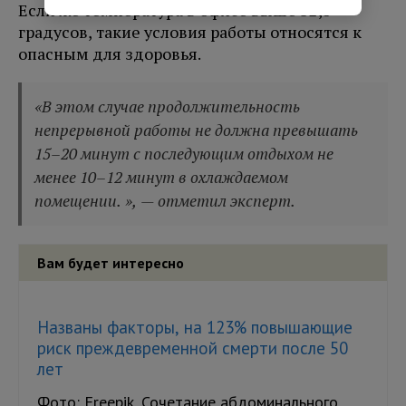
Если же температура в офисе выше 32,5
градусов, такие условия работы относятся к
опасным для здоровья.
«В этом случае продолжительность
непрерывной работы не должна превышать
15–20 минут с последующим отдыхом не
менее 10–12 минут в охлаждаемом
помещении. », — отметил эксперт.
Вам будет интересно
Названы факторы, на 123% повышающие
риск преждевременной смерти после 50
лет
Фото: Freepik. Сочетание абдоминального