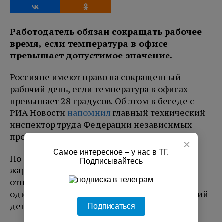
Работодатель обязан сокращать рабочее
время, если температура в офисе
превышает допустимое значение.
Россияне имеют право на сокращенный
рабочий день, если температура в офисах
превышает 28 градусов. Об этом в беседе с
РИА Новости
напомнил
главный технический
инспектор труда Федерации независимых
профсоюзов России Алексей Безюков.
×
Самое интересное – у нас в ТГ.
По словам эксперта, уже при 28,5 градусов
Подписывайтесь
жары работодателям рекомендуется
отправлять сотрудников домой раньше на
один час. По мере роста температуры рабочий
день может быть сокращен на четыре часа.
Подписаться