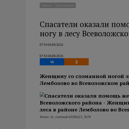
Новости
Происшествия
Спасатели оказали по
ногу в лесу Всеволожск
07:54 06.08.2026
07:54 06.08.2026
Женщину со сломанной ногой эв
Лемболово во Всеволожском рай
Фото: vk_com/wall-63399113_3078