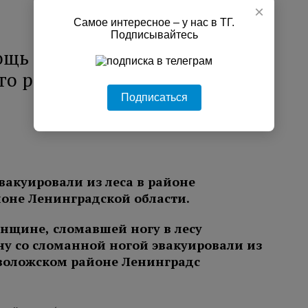
×
Самое интересное – у нас в ТГ.
Подписывайтесь
мощь женщине, сломавшей
ого района
Подписаться
акуировали из леса в районе
оне Ленинградской области.