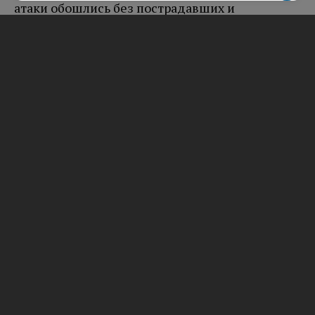
атаки обошлись без пострадавших и
разрушений.
Временные ограничения полеты самолетов
вводили в аэропортах Краснодара, Казани,
Нижнекамска, Самары, Ульяновска, Чебоксар,
Ижевска, Кирова, Перми, Оренбурга, Уфы,
Пензы и Саранска. На момент подготовки
публикации ограничения действуют в
аэропортах Сочи, Геленджика, Нижнего
Новгорода, Калуги и Тамбова.
Вам будет интересно