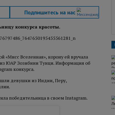
Подпишитесь на нас
ьницу конкурса красоты.
й «Мисс Вселенная», корону ей вручала
 из ЮАР Зозибини Тунци. Информация об
agram конкурса.
ошли девушки из Индии, Перу,
илии.
етила победительница в своем Instagram.