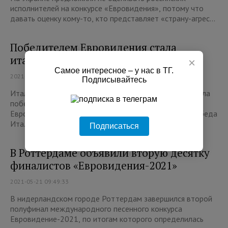
исполнителей на конкурсе «Евровидения», потому что
давать оценку кому-то, кто представляет «страну-агрес...
Победителем Евровидения стала
итальянская группа Måneskin
×
Самое интересное – у нас в ТГ.
2021-05-23 09:25:43
Подписывайтесь
Итальянская группа Måneskin с песней Zitti e Buoni стала
победителем Международного конкурса
Евровидение-2021, набрав 524 балла. Это первая победа
Ита...
Подписаться
В Роттердаме объявили вторую десятку
финалистов «Евровидения-2021»
2021-05-21 09:49:33
В нидерландском городе Роттердам завершился второй
полуфинал международного песенного конкурса
Евровидение-2021, по итогам которого определилась