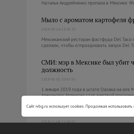
Наталья Андрейченко пропала в Мексике. 
Мыло с ароматом картофеля ф
2019-03-14 23:01:33
Мексиканский ресторан фастфуда Del Taco 
сделали, чтобы отпраздновать запуск Del Ta
СМИ: мэр в Мексике был убит ч
должность
2019-01-02 20:47:55
1 января 2019 года в штате Оахака на юге
Алехандро Апарисио стал жертвой покушения
Сайт ivbg.ru использует cookies. Продолжая использовать
Мексиканка победила в конкур
2018-12-08 21:00:15
Титул 68-й Мисс Мира достается: Ванесса По