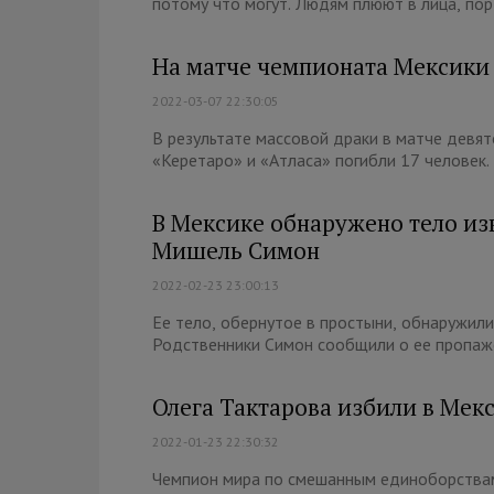
потому что могут. Людям плюют в лица, порт
На матче чемпионата Мексики 
2022-03-07 22:30:05
В результате массовой драки в матче девя
«Керетаро» и «Атласа» погибли 17 человек.
В Мексике обнаружено тело из
Мишель Симон
2022-02-23 23:00:13
Ее тело, обернутое в простыни, обнаружили
Родственники Симон сообщили о ее пропаже 
Олега Тактарова избили в Мек
2022-01-23 22:30:32
Чемпион мира по смешанным единоборствам,