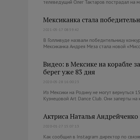
телеведущий Олег Тактаров пострадал на ме
Мексиканка стала победительн
2021-05-17 08:59:42
В Голливуде назвали победительницу конкур
Мексиканка Андрея Меза стала новой «Мисс 
Видео: в Мексике на корабле з
берег уже 83 дня
2020-05-28 16:00:23
Из Мексики на Родину не могут вернуться 1
Кузнецовой Art Dance Club. Они заперты на к
Актриса Наталья Андрейченко 
2020-01-27 15:07:13
Как сообщил в Instagram директор по связя