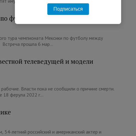
ят имущество и о...
Подписаться
по футболу погибли 17 человек
того тура чемпионата Мексики по футболу между
 Встреча прошла 6 мар...
вестной телеведущей и модели
 рабочие. Власти пока не сообщили о причине смерти.
18 ферула 2022 г...
сике
 54-летний российский и американский актер и