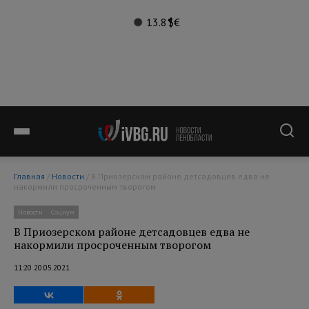
13.8°
$
€
Главная
/
Новости
/ В Приозерском районе детсадовцев едва не
накормили просроченным творогом
Новости
Социум
В Приозерском районе детсадовцев едва не
накормили просроченным творогом
11:20 20.05.2021