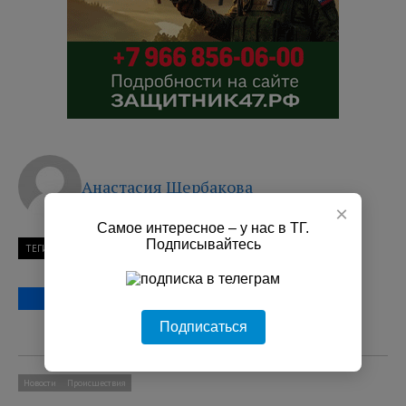
Анастасия Щербакова
×
Самое интересное – у нас в ТГ.
Подписывайтесь
ТЕГИ
Евро-2020
Финляндия
финны
Петербург
Подписаться
Новости
Происшествия