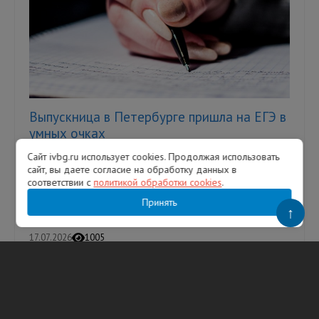
Выпускница в Петербурге пришла на ЕГЭ в
умных очках
Сайт ivbg.ru использует cookies. Продолжая использовать
Однако это не помогло девушке сдать
сайт, вы даете согласие на обработку данных в
экзамен — ее удалили с аудитории. В
соответствии с
политикой обработки cookies
.
Петербурге выпускница пыталась сдать
Единый государственный экзамен (ЕГЭ...
Принять
↑
17.07.2026
1005
Анастасия Щербакова