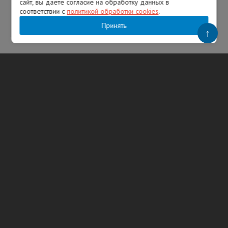
сайт, вы даете согласие на обработку данных в
соответствии с
политикой обработки cookies
.
01.02.2026
1798
Принять
↑
Сергей Агутин
ТЕГИ
Бокситогорск
Ленинградская область