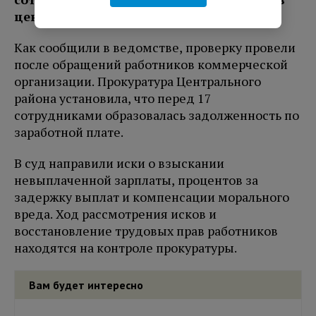
центре Санкт-Петербурга.
Как сообщили в ведомстве, проверку провели
после обращений работников коммерческой
организации. Прокуратура Центрального
района установила, что перед 17
сотрудниками образовалась задолженность по
заработной плате.
В суд направили иски о взыскании
невыплаченной зарплаты, процентов за
задержку выплат и компенсации морального
вреда. Ход рассмотрения исков и
восстановление трудовых прав работников
находятся на контроле прокуратуры.
Вам будет интересно