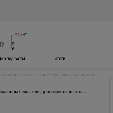
17.4°
$
€
ДИО ПОДКАСТЫ
ПОДКАСТЫ
ИТОГИ
еская больница больше не принимает пациентов с коронавирусом
больница больше не принимает пациентов с