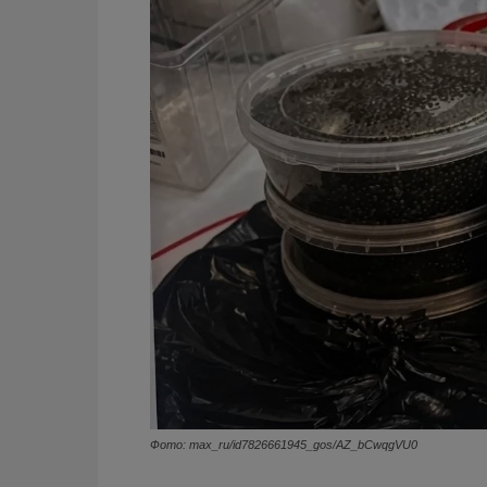
Фото: max_ru/id7826661945_gos/AZ_bCwqgVU0