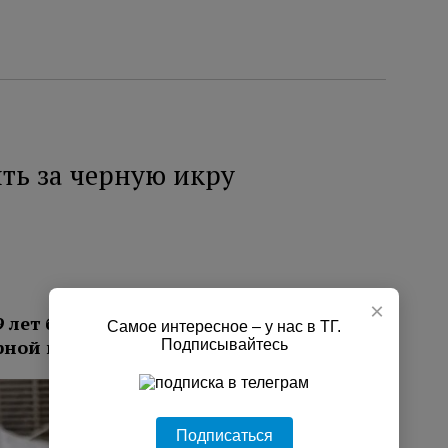
ть за черную икру
×
9 лет будут судить за незаконный
Самое интересное – у нас в ТГ.
ерной икры осетровых пород.
Подписывайтесь
Подписаться