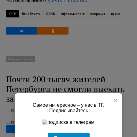
Гузель Галимова
ТЕГИ
Ленобласть
ЛОКБ
Офтальмологи
операция
врачи
Новости
Социум
Почти 200 тысяч жителей
Петербурга не смогли выехать
за границу из-за долгов
×
Самое интересное – у нас в ТГ.
Подписывайтесь
11:55 06.08.2026
11:55 06.08.2026