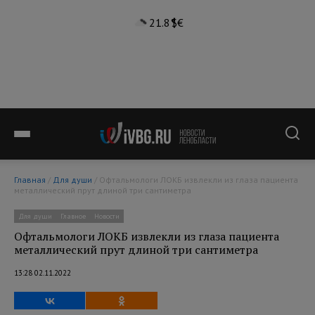
21.8°
$
€
Главная
/
Для души
/ Офтальмологи ЛОКБ извлекли из глаза пациента
металлический прут длиной три сантиметра
Для души
Главное
Новости
Офтальмологи ЛОКБ извлекли из глаза пациента
металлический прут длиной три сантиметра
13:28 02.11.2022