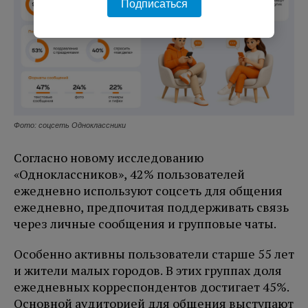
Подписаться
Фото: соцсеть Одноклассники
Согласно новому исследованию
«Одноклассников», 42% пользователей
ежедневно используют соцсеть для общения
ежедневно, предпочитая поддерживать связь
через личные сообщения и групповые чаты.
Особенно активны пользователи старше 55 лет
и жители малых городов. В этих группах доля
ежедневных корреспондентов достигает 45%.
Основной аудиторией для общения выступают