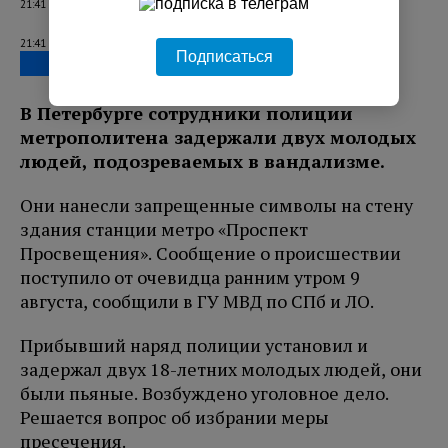
21:41 10.08.2026
21:41 10.08.2026
Подписаться
В Петербурге сотрудники полиции
метрополитена задержали двух молодых
людей, подозреваемых в вандализме.
Они нанесли запрещенные символы на стену
здания станции метро «Проспект
Просвещения». Сообщение о происшествии
поступило от очевидца ранним утром 9
августа, сообщили в ГУ МВД по СПб и ЛО.
Прибывший наряд полиции установил и
задержал двух 18-летних молодых людей, они
были пьяные. Возбуждено уголовное дело.
Решается вопрос об избрании меры
пресечения.