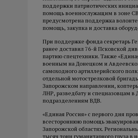
поддержки патриотических инициат
помощь военнослужащим в зоне СВ
предусмотрена поддержка волонтер
помощь, закупка и доставка обору
При поддержке фонда секретарь Ге
ранее доставил 76-й Псковской ди
партию спецтехники. Также «Единая
военным на Донецком и Авдеевско
самоходного артиллерийского полк
отдельной мотострелковой бригады
Запорожском направлении, коптеры
ЛНР, разведбату и спецназовцам в
подразделениям ВДВ.
«Единая Россия» с первого дня пр
всестороннюю помощь эвакуированн
Запорожской областях. Региональн
тысяч тонн гуманитарного груза в 