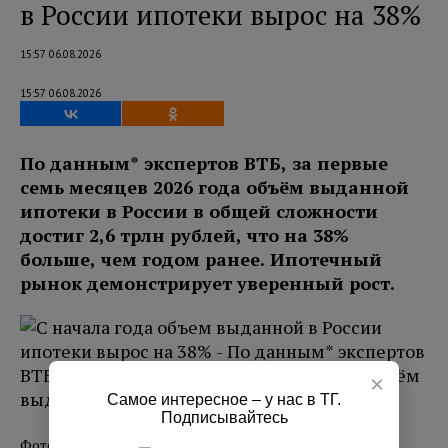
в России ипотеки вырос на 38%
15:57 06.08.2026
15:57 06.08.2026
По данным* экспертов ВТБ, за первые
семь месяцев 2026 года объём выданной
ипотеки в России в общей сложности
достиг 2,6 трлн рублей, что на 38%
больше, чем годом ранее. Ипотечный
рынок демонстрирует уверенный рост.
×
Самое интересное – у нас в ТГ.
Подписывайтесь
Фото: magnific