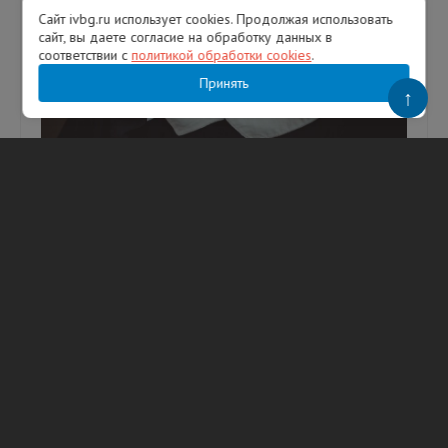
Сайт ivbg.ru использует cookies. Продолжая использовать
сайт, вы даете согласие на обработку данных в
соответствии с
политикой обработки cookies
.
Принять
↑
Мать нанесла сыну-подростку ножевое
ранение шеи в пункте выдачи заказов в
Петербурге. Несмотря на ее усилия,
мальчик выжил
Фото: Freepik. Женщину задержали после
ножевого ранения несовершеннолетнего сына
в пункте выдачи заказов на Северном
проспекте в Калининском районе Са...
06.07.2026
4459