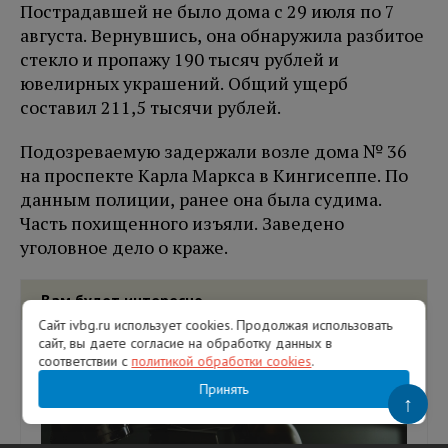
Пострадавшей не было дома с 29 июля по 7
августа. Вернувшись, она обнаружила разбитое
стекло и пропажу 190 тысяч рублей и
ювелирных украшений. Общий ущерб
составил 211,5 тысячи рублей.
Подозреваемую задержали возле дома № 36
на проспекте Карла Маркса в Кингисеппе. По
данным полиции, ранее она была судима.
Часть похищенного изъяли. Заведено
уголовное дело о краже.
Вам будет интересно
Сайт ivbg.ru использует cookies. Продолжая использовать
сайт, вы даете согласие на обработку данных в
соответствии с
политикой обработки cookies
.
Принять
↑