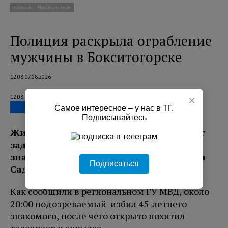
Новости
Происшествия
Полиция раскрыла ограбление
мужчины в Бокситогорске
12:08 07.08.2026
×
12:08 07.08.2026
Самое интересное – у нас в ТГ.
Подписывайтесь
Жителя Бокситогорска в возрасте 38 лет
задержали по подозрению в грабеже
знакомого 3 августа в квартире дома на
Подписаться
Садовой улице.
Как сообщили в региональном ГУ МВД, около
20:00 подозреваемый избил 45-летнего
знакомого, после чего открыто похитил