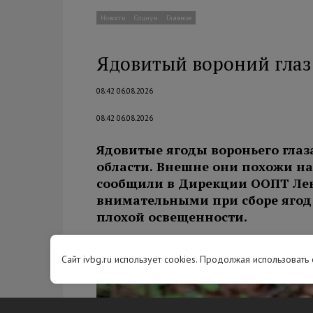
Новости
Социум
Главное
Ядовитый вороний глаз 
08:42 06.08.2026
08:42 06.08.2026
Ядовитые ягоды вороньего глаз
области. Внешне они похожи на 
сообщили в Дирекции ООПТ Лен
внимательными при сборе ягод 
плохой освещенности.
Сайт ivbg.ru использует cookies. Продолжая использовать