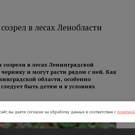
созрел в лесах Ленобласти
а созрели в лесах Ленинградской
чернику и могут расти рядом с ней. Как
инградской области, особенно
следует быть детям и в условиях
 сайт, вы даете согласие на обработку данных в соответствии с
политико