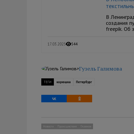
текстильн
В Ленингра
создания п
freepik. Об 
17.03.2025
544
Гузель Галимова
ТЕГИ
корюшка
Петербург
Новости
Происшествия
Главное