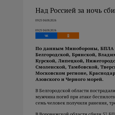
Над Россией за ночь сб
09:25 06.08.2026
09:25 06.08.2026
По данным Минобороны, БПЛА 
Белгородской, Брянской, Влади
Курской, Липецкой, Нижегородс
Смоленской, Тамбовской, Тверск
Московском регионе, Краснодар
Азовского и Черного морей.
В Белгородской области пострадали
мужчина погиб при атаке беспилотн
семь человек получили ранения, тр
В Воронежской области сбили 57 