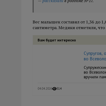
—
рассказали
в роддоме №17.
Вес малышек составил от 1,36 до 1,6
сантиметра. Медики отметили, что 
Вам будет интересно
Супругов, 
во Всевол
Супружеские
во Всеволо
вручили пам
04.04.2026
514