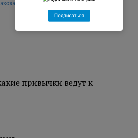
акова
Подписаться
какие привычки ведут к
часов.