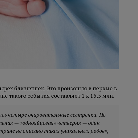
ырех близняшек. Это произошло в первые в
с такого события составляет 1 к 15,5 млн.
лись четыре очаровательные сестренки. По
ьная — »однояйцевая« четверня — один
стране не описано таких уникальных родов»,