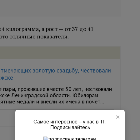
4 килограмма, а рост — от 37 до 41
это отличные показатели.
отмечающих золотую свадьбу, чествовали
ожске
 пары, прожившие вместе 50 лет, чествовали
жске Ленинградской области. Юбилярам
ятные медали и внесли их имена в почет...
×
Самое интересное – у нас в ТГ.
Подписывайтесь