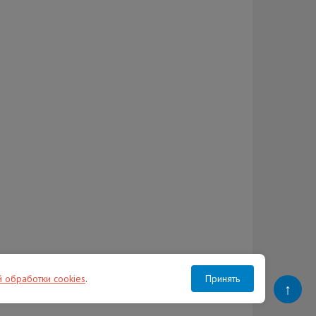
й обработки cookies
.
Принять
↑