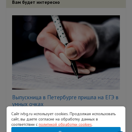
Вам будет интересно
Выпускница в Петербурге пришла на ЕГЭ в
умных очках
Сайт ivbg.ru использует cookies. Продолжая использовать
Однако это не помогло девушке сдать
сайт, вы даете согласие на обработку данных в
экзамен — ее удалили с аудитории. В
соответствии с
политикой обработки cookies
.
Петербурге выпускница пыталась сдать