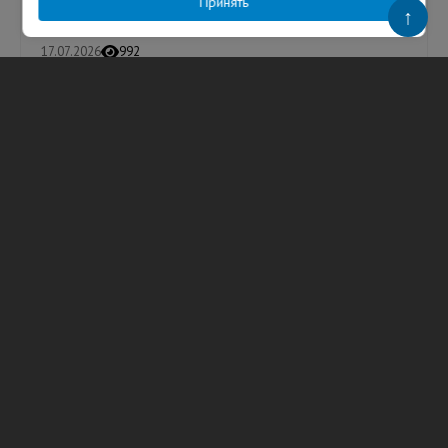
Единый государственный экзамен (ЕГЭ...
Принять
↑
17.07.2026
992
Анастасия Щербакова
ТЕГИ
МФТИ
ЕГЭ