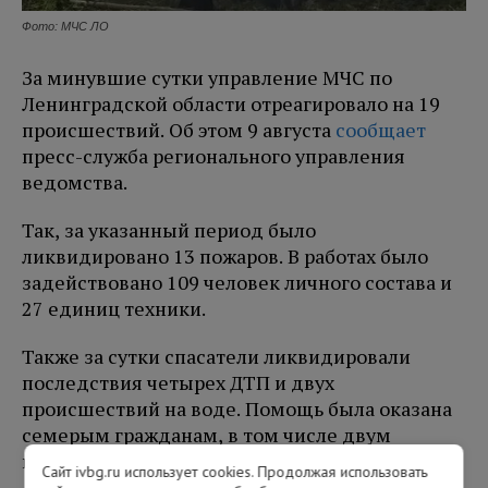
Фото: МЧС ЛО
За минувшие сутки управление МЧС по
Ленинградской области отреагировало на 19
происшествий. Об этом 9 августа
сообщает
пресс-служба регионального управления
ведомства.
Так, за указанный период было
ликвидировано 13 пожаров. В работах было
задействовано 109 человек личного состава и
27 единиц техники.
Также за сутки спасатели ликвидировали
последствия четырех ДТП и двух
происшествий на воде. Помощь была оказана
семерым гражданам, в том числе двум
несовершеннолетним.
Сайт ivbg.ru использует cookies. Продолжая использовать