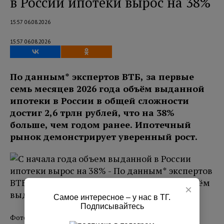
в России ипотеки вырос на 38%
15:57 06.08.2026
15:57 06.08.2026
По данным* экспертов ВТБ, за первые
семь месяцев 2026 года объём выданной
ипотеки в России в общей сложности
достиг 2,6 трлн рублей, что на 38%
больше, чем годом ранее. Ипотечный
рынок демонстрирует уверенный рост.
×
Самое интересное – у нас в ТГ.
Подписывайтесь
Фото: magnific