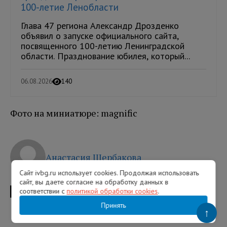
100-летие Ленобласти
Глава 47 региона Александр Дрозденко
объявил о запуске официального сайта,
посвященного 100-летию Ленинградской
области. Празднование юбилея, который...
06.08.2026
140
Фото на миниатюре: magnific
Анастасия Щербакова
Сайт ivbg.ru использует cookies. Продолжая использовать
сайт, вы даете согласие на обработку данных в
соответствии с
политикой обработки cookies
.
ТЕГИ
штормовое предупреждение
Гидрометцентр России
Принять
↑