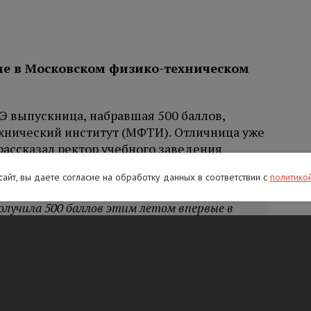
е в Московском физико-техническом
Э выпускница, набравшая 500 баллов,
хнический институт (МФТИ). Отличница уже
 рассказал ректор учебного заведения
 сайт, вы даете согласие на обработку данных в соответствии с
политико
олучила 500 баллов этим летом впервые в
ющийся результат, стала нашей