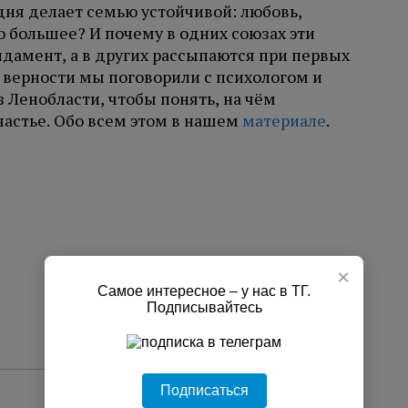
дня делает семью устойчивой: любовь,
 большее? И почему в одних союзах эти
дамент, а в других рассыпаются при первых
 верности мы поговорили с психологом и
 Ленобласти, чтобы понять, на чём
астье. Обо всем этом в нашем
материале
.
×
Самое интересное – у нас в ТГ.
Подписывайтесь
Подписаться