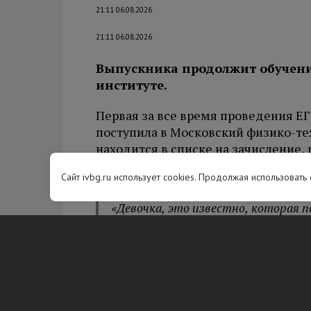
21:11 06.08.2026
21:11 06.08.2026
Выпускника продолжит обучени
институте.
Первая за все время проведения ЕГ
поступила в Московский физико-те
находится в списке на зачисление,
Дмитрий Ливанов.
Сайт ivbg.ru использует cookies. Продолжая использовать
«Девочка, это известно, которая п
истории ЕГЭ, показав такой выда
студенткой», — отмутил он.