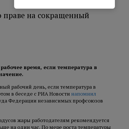
 праве на сокращенный
рабочее время, если температура в
начение.
ный рабочий день, если температура в
этом в беседе с РИА Новости
напомнил
руда Федерации независимых профсоюзов
градусов жары работодателям рекомендуется
ше на один час. По мере роста температуры