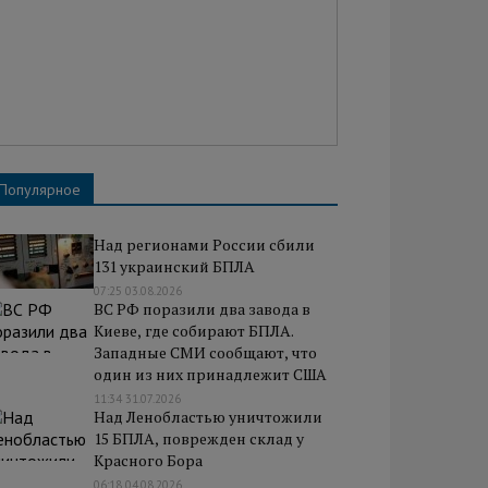
Популярное
Над регионами России сбили
131 украинский БПЛА
07:25 03.08.2026
ВС РФ поразили два завода в
Киеве, где собирают БПЛА.
Западные СМИ сообщают, что
один из них принадлежит США
11:34 31.07.2026
Над Ленобластью уничтожили
15 БПЛА, поврежден склад у
Красного Бора
06:18 04.08.2026