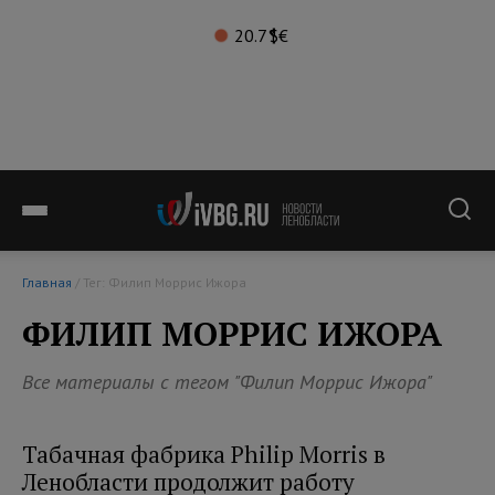
20.7°
$
€
Главная
/ Тег: Филип Моррис Ижора
ФИЛИП МОРРИС ИЖОРА
Все материалы с тегом "Филип Моррис Ижора"
Табачная фабрика Philip Morris в
Ленобласти продолжит работу