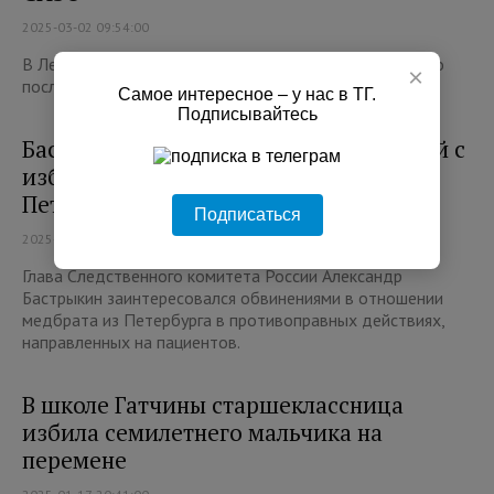
2025-03-02 09:54:00
В Ленинградской области возбуждено уголовное дело
×
после избиения контролера автобуса
Самое интересное – у нас в ТГ.
Подписывайтесь
Бастрыкин заинтересовался ситуацией с
избиением пациентов медбратом в
Петербурге
Подписаться
2025-01-30 14:29:00
Глава Следственного комитета России Александр
Бастрыкин заинтересовался обвинениями в отношении
медбрата из Петербурга в противоправных действиях,
направленных на пациентов.
В школе Гатчины старшеклассница
избила семилетнего мальчика на
перемене