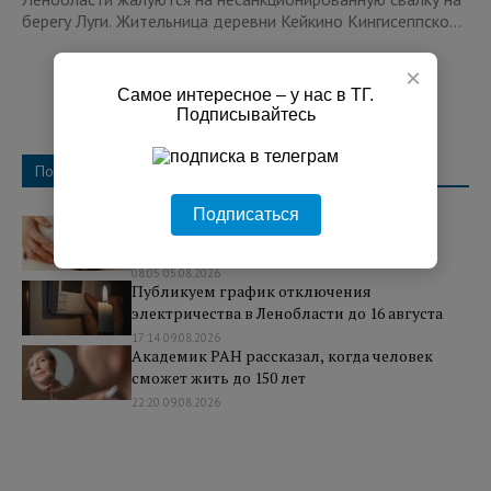
берегу Луги. Жительница деревни Кейкино Кингисеппско...
×
Самое интересное – у нас в ТГ.
Подписывайтесь
Популярное
Подписаться
В США именем Иван ежегодно называют
тысячи новорожденных
08:05 05.08.2026
Публикуем график отключения
электричества в Ленобласти до 16 августа
17:14 09.08.2026
Академик РАН рассказал, когда человек
сможет жить до 150 лет
22:20 09.08.2026