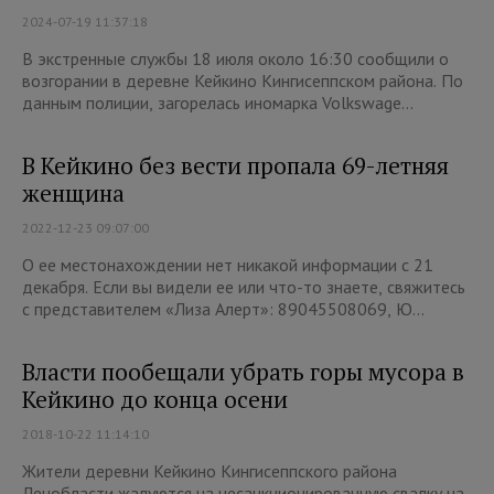
2024-07-19 11:37:18
В экстренные службы 18 июля около 16:30 сообщили о
возгорании в деревне Кейкино Кингисеппском района. По
данным полиции, загорелась иномарка Volkswage...
В Кейкино без вести пропала 69-летняя
женщина
2022-12-23 09:07:00
О ее местонахождении нет никакой информации с 21
декабря. Если вы видели ее или что-то знаете, свяжитесь
с представителем «Лиза Алерт»: 89045508069, Ю...
Власти пообещали убрать горы мусора в
Кейкино до конца осени
2018-10-22 11:14:10
Жители деревни Кейкино Кингисеппского района
Ленобласти жалуются на несанкционированную свалку на