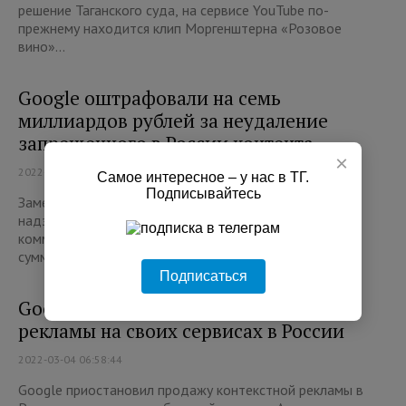
решение Таганского суда, на сервисе YouTube по-
прежнему находится клип Моргенштерна «Розовое
вино»...
Google оштрафовали на семь
миллиардов рублей за неудаление
запрещенного в России контента
×
2022-04-25 13:50:12
Самое интересное – у нас в ТГ.
Подписывайтесь
Заместитель руководителя Федеральной службы по
надзору в сфере информтехнологий и массовых
коммуникаций Вадим Субботин сообщил, что общая
сумма штрафо...
Подписаться
Google приостанавливает продажу
рекламы на своих сервисах в России
2022-03-04 06:58:44
Google приостановил продажу контекстной рекламы в