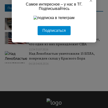
×
Самое интересное – у нас в ТГ.
Популярное
Подписывайтесь
Над регионами России сбили 131
украинский БПЛА
Подписаться
07:25 03.08.2026
ВС РФ поразили два завода в Киеве, где
собирают БПЛА. Западные СМИ сообщают,
что один из них принадлежит США
11:34 31.07.2026
Над Ленобластью уничтожили 15 БПЛА,
поврежден склад у Красного Бора
06:18 04.08.2026