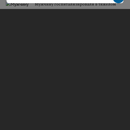
Мужчину госпитализировали в тяжелом
состоянии после драки у магазина в
Приозерске
07:18 10.08.2026
© Информационное агентство Ivyborg.ru 2015 г.
Свидетельство о регистрации ЭЛ № ФС 77 - 61763,
выдано Федеральной службой по надзору в сфере
связи, информационных технологий и массовых
коммуникаций (Роскомнадзор) от 7 мая 2015г. Мнение
редакции может не совпадать с мнением авторов.