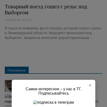
Товарный поезд сошел с рельс под
Выборгом
2018-08-30 14:13:13
В соцсети появились фото поезда, который сошел с рельс
в Ленинградской области. Инцидент произошел под
Выборгом. Авария на железной дороге произошла...
Популярное
Над регионами России сбили 131
×
украинский БПЛА
Самое интересное – у нас в ТГ.
07:25 03.08.2026
Подписывайтесь
ВС РФ поразили два завода в Киеве, где
собирают БПЛА. Западные СМИ сообщают,
что один из них принадлежит США