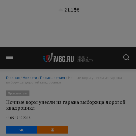
21.1°
$
€
Главная
/
Новости
/
Происшествия
/ Ночные воры унесли из гаража
выборжца дорогой квадроцикл
Происшествия
Ночные воры унесли из гаража выборжца дорогой
квадроцикл
11:09 17.10.2016