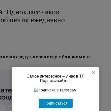
й "Одноклассников"
я общения ежедневно
дневно ведут переписку с близкими в
×
Самое интересное – у нас в ТГ.
Подписывайтесь
Подписаться