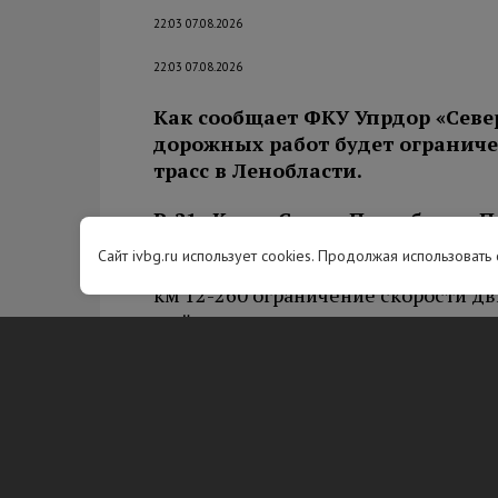
22:03 07.08.2026
22:03 07.08.2026
Как сообщает ФКУ Упрдор «Севе
дорожных работ будет огранич
трасс в Ленобласти.
Р-21 «Кола» Санкт-Петербург – П
граница с Королевством Норвег
Сайт ivbg.ru использует cookies. Продолжая использовать
км 12-260 ограничение скорости дви
мойка, очистка, ремонт, выправка,
км 21,22,53 ограничение скорости 
19:00, ремонт, замена силового ба
М-10 «Россия» Москва – Тверь –
км 593-674 ограничение скорости дв