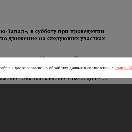
ро-Запад», в субботу при проведении
ено движение на следующих участках
етро
заводск – Мурманск – Печенга
–
ия:
 сайт, вы даете согласие на обработку данных в соответствии с
политико
жения в оба направления с 08:00 до 19:00,
 установка дорожных знаков;
движения в направлении на СПБ с 08:00 до
рьерного ограждения.
 Великий Новгород – Санкт-Петербург
:
ижения в оба направления с 08:00 до 19:00,