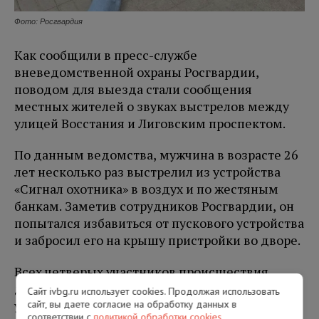
Фото: Росгвардия
Как сообщили в пресс-службе
вневедомственной охраны Росгвардии,
поводом для выезда стали сообщения
местных жителей о звуках выстрелов между
улицей Восстания и Лиговским проспектом.
По данным ведомства, мужчина в возрасте 26
лет несколько раз выстрелил из устройства
«Сигнал охотника» в воздух и по жестяным
банкам. Заметив сотрудников Росгвардии, он
попытался избавиться от пускового устройства
и забросил его на крышу пристройки во дворе.
Всех четверых участников происшествия
доставили в отдел полиции. Пусковое
Сайт ivbg.ru использует cookies. Продолжая использовать
устройство изъяли. В результате стрельбы
сайт, вы даете согласие на обработку данных в
соответствии с
политикой обработки cookies
.