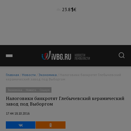
23.8°
$
€
Главная
/
Новости
/
Экономика
/ Налоговики банкротят Глебычевский
керамический завод под Выборгом
Экономика
Новости
Социум
Налоговики банкротят Глебычевский керамический
завод под Выборгом
17:44 18.10.2016