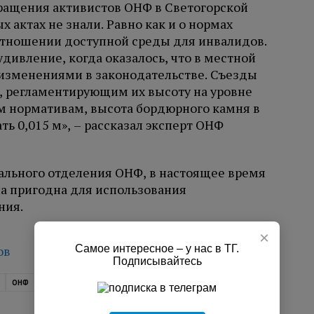
бращения активистов ОНФ в Светогорской
 актах не знали. Равно как и о нормах
отношении доступной среды для инвалидов.
удивление, когда оказалось, что в местной
 изменениями в законодательстве. Съезды
 регламентирующим их высоту на уровне
ым нормативам, высота бордюрного камня в
ь 0,015 м», – рассказал эксперт ОНФ
ального отделения ОНФ, в настоящее время
ла пригодна для использования
ния.
×
Самое интересное – у нас в ТГ.
ов
Подписывайтесь
ОНФ
Светогорск