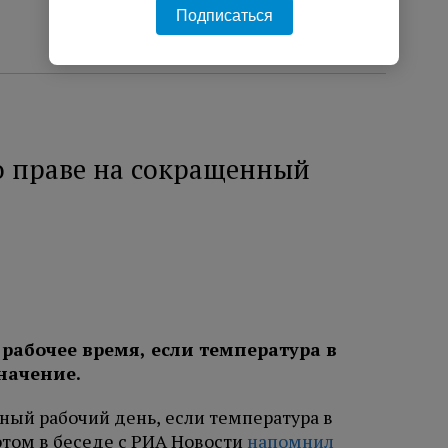
Подписаться
 праве на сокращенный
рабочее время, если температура в
начение.
ный рабочий день, если температура в
этом в беседе с РИА Новости
напомнил