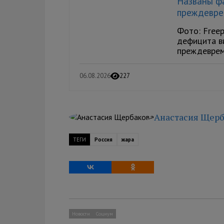
Названы ф
преждевре
Фото: Freep
дефицита в
преждевреме
06.08.2026
227
Анастасия Щерб
ТЕГИ
Россия
жара
Новости
Социум