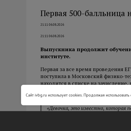
Первая 500-балльница 
21:11 06.08.2026
21:11 06.08.2026
Выпускника продолжит обучени
институте.
Первая за все время проведения ЕГ
поступила в Московский физико-те
находится в списке на зачисление,
Дмитрий Ливанов.
Сайт ivbg.ru использует cookies. Продолжая использовать
«Девочка, это известно, которая п
истории ЕГЭ, показав такой выда
студенткой», — отмутил он.