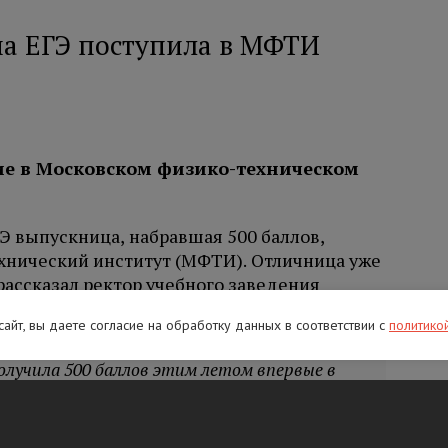
на ЕГЭ поступила в МФТИ
е в Московском физико-техническом
Э выпускница, набравшая 500 баллов,
хнический институт (МФТИ). Отличница уже
 рассказал ректор учебного заведения
 сайт, вы даете согласие на обработку данных в соответствии с
политико
олучила 500 баллов этим летом впервые в
ющийся результат, стала нашей